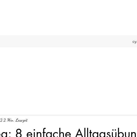
cy
22
2 Min. Lesezeit
: 8 einfache Alltagsübun