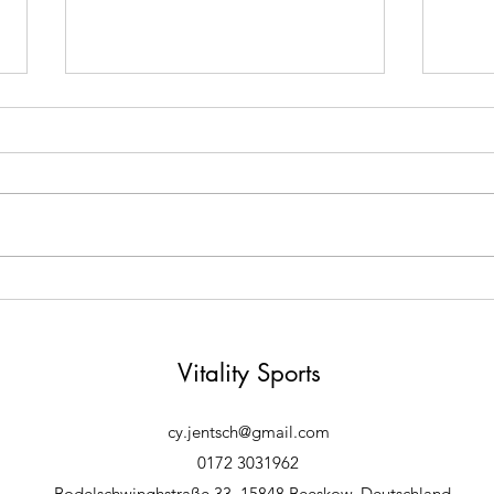
Richtige Lauftechnik: Die
12 T
wichtigsten Tipps von unserem
Lauf
Profi
Vitality Sports
cy.jentsch@gmail.com
0172 3031962
Bodelschwinghstraße 33, 15848 Beeskow, Deutschland