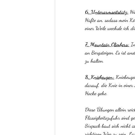
6. Unterarmseitstütz:
 Hi
Hüfte an, sodass mein Kör
einer Weile wechsle ich di
7. Mountain Climbers:
 I
an Bergsteigen. Es ist an
zu halten.
8. Kniebeugen:
 Kniebeuge
darauf, die Knie in einer
Hocke gehe.
Diese Übungen allein rei
Flüssigkeitszufuhr sind g
Sixpack baut sich nicht 
richtigen Weg zu sein. La