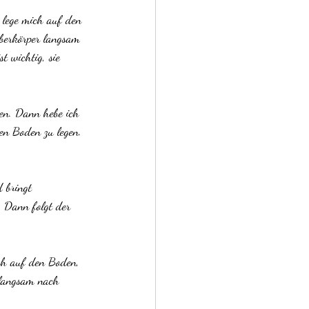
h lege mich auf den 
berkörper langsam 
 wichtig, sie 
ben. Dann hebe ich 
en Boden zu legen. 
 bringt 
. Dann folgt der 
ich auf den Boden, 
 langsam nach 