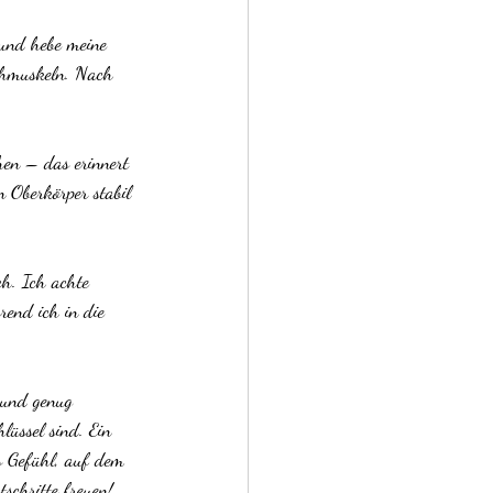
 und hebe meine 
uchmuskeln. Nach 
hen – das erinnert 
 Oberkörper stabil 
ch. Ich achte 
rend ich in die 
 und genug 
lüssel sind. Ein 
s Gefühl, auf dem 
schritte freuen!