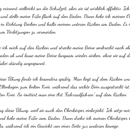
erinnert vielleicht an die Schulzeit, aber sie ist wirklich effektiv. Ic
 und stelle meine Füße flach auf den Boden. Dann hebe ich meinen O
 in Richtung Becken und halte meinen unteren Rücken am Boden. Es ist
 um Verletzungen zu vermeiden.
ge ich mich auf den Rücken und strecke meine Beine senkrecht nach o
oden ab und lasse meine Beine langsam wieder sinken, ohne sie auf d
bei ständig angespannt.
iese Übung finde ich besonders spaßig. Man liegt auf dem Rücken und
llenbogen zum linken Knie, während das rechte Bein ausgestreckt ist
hten Knie. So imitiert man eine Art "Fahrradfahren" auf dem Rücken.
ag diese Übung, weil sie auch den Oberkörper einbezieht. Ich setze m
 und hebe meine Füße vom Boden. Dann drehe ich meinen Oberkörper
s, während ich ein Gewicht von einer Seite zur anderen bewege.