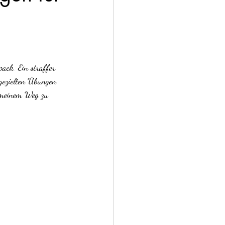
ack. Ein straffer 
gezielten Übungen 
f meinem Weg zu 