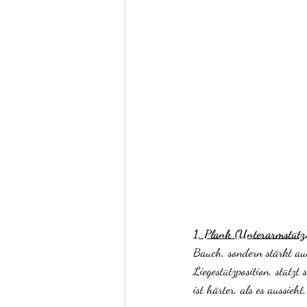
1. Plank (Unterarmstütz
Bauch, sondern stärkt au
Liegestützposition, stütz
ist härter, als es aussieht