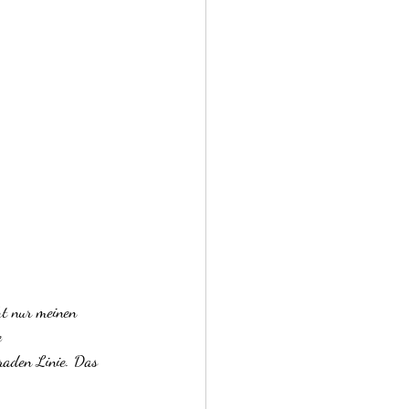
ht nur meinen 
e 
eraden Linie. Das 