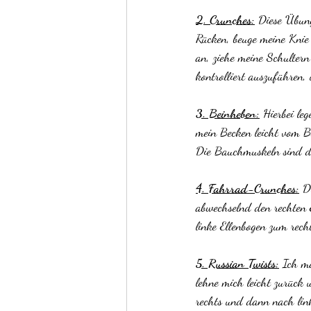
2. Crunches:
 Diese Übung 
Rücken, beuge meine Knie
an, ziehe meine Schultern
kontrolliert auszuführen,
3. Beinheben:
 Hierbei le
mein Becken leicht vom B
Die Bauchmuskeln sind da
4. Fahrrad-Crunches:
 D
abwechselnd den rechten E
linke Ellenbogen zum rec
5. Russian Twists:
 Ich m
lehne mich leicht zurück
rechts und dann nach link