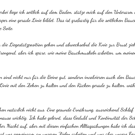
erbei liege ich seitlich auf dem Boden, stütze mich auf den Unterarm
per eine gerade Linie bildet. Das ist großartig für die seitlichen Ba
e Seite.
n die Liegestützposition gehen und abwechselnd die Knie zur Brust zie
strengend, aber ich spüre, wie meine Bauchmuskeln arbeiten, um meinen
n sind nicht nur für die Beine gut, sondern involvieren auch den Bau
 Linie mit den Zehen zu halten und den Rücken gerade zu halten, wäh
chen natürlich nicht aus. Eine gesunde Ernährung, ausreichend Schlaf
enauso wichtig. Ich habe gelernt, dass Geduld und Kontinuität der Sch
über Nacht auf, aber mit diesen einfachen Alltagsübungen habe ich da
sst uns gemeinsam an unseren Zielen arbeiten und uns über unsere Fort