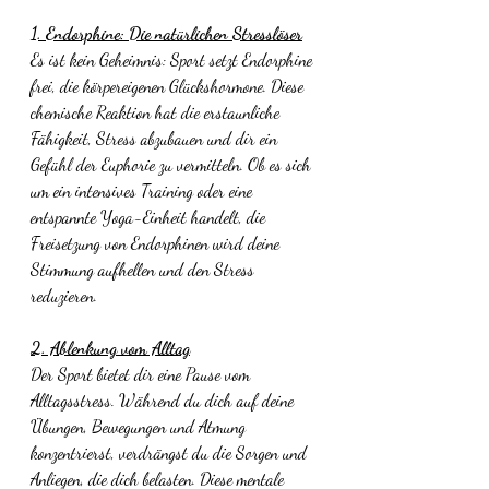
1. Endorphine: Die natürlichen Stresslöser
Es ist kein Geheimnis: Sport setzt Endorphine 
frei, die körpereigenen Glückshormone. Diese 
chemische Reaktion hat die erstaunliche 
Fähigkeit, Stress abzubauen und dir ein 
Gefühl der Euphorie zu vermitteln. Ob es sich 
um ein intensives Training oder eine 
entspannte Yoga-Einheit handelt, die 
Freisetzung von Endorphinen wird deine 
Stimmung aufhellen und den Stress 
reduzieren.
2. Ablenkung vom Alltag
Der Sport bietet dir eine Pause vom 
Alltagsstress. Während du dich auf deine 
Übungen, Bewegungen und Atmung 
konzentrierst, verdrängst du die Sorgen und 
Anliegen, die dich belasten. Diese mentale 