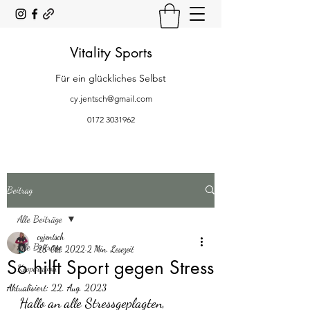
Vitality Sports
Für ein glückliches Selbst
cy.jentsch@gmail.com
0172 3031962
Beitrag
Alle Beiträge
cyjentsch
Alle Beiträge
28. Okt. 2022
2 Min. Lesezeit
So hilft Sport gegen Stress
Kooperation
Aktualisiert:
22. Aug. 2023
Hallo an alle Stressgeplagten,