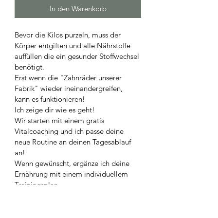
In den Warenkorb
Bevor die Kilos purzeln, muss der 
Körper entgiften und alle Nährstoffe 
auffüllen die ein gesunder Stoffwechsel 
benötigt.
Erst wenn die "Zahnräder unserer 
Fabrik" wieder ineinandergreifen, 
kann es funktionieren!
Ich zeige dir wie es geht!
Wir starten mit einem gratis 
Vitalcoaching und ich passe deine 
neue Routine an deinen Tagesablauf 
an!
Wenn gewünscht, ergänze ich deine 
Ernährung mit einem individuellem 
Trainingsplan.
Ich bleibe 3 Monate online an deiner 
Seite, und bin täglich für dich 
erreichbar!