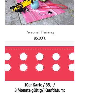
Personal Training
Preis
85,00 €